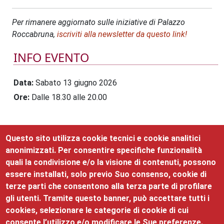
Per rimanere aggiornato sulle iniziative di Palazzo
Roccabruna,
iscriviti alla newsletter da questo link!
INFO EVENTO
Data
Sabato 13 giugno 2026
Ore
Dalle 18.30 alle 20.00
Questo sito utilizza cookie tecnici e cookie analitici
EVENTI CORRELATI
anonimizzati. Per consentire specifiche funzionalità
quali la condivisione e/o la visione di contenuti, possono
Nessun evento presente nel mese.
essere installati, solo previo Suo consenso, cookie di
terze parti che consentono alla terza parte di profilare
ISCRIVITI
gli utenti. Tramite questo banner, può accettare tutti i
cookies, selezionare le categorie di cookie di cui
consente l’utilizzo e/o modificare le Sue preferenze.