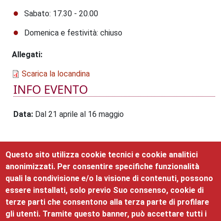
Sabato: 17.30 - 20.00
Domenica e festività: chiuso
Allegati
Scarica la locandina
INFO EVENTO
Data
Dal 21 aprile al 16 maggio
Questo sito utilizza cookie tecnici e cookie analitici
EVENTI CORRELATI
anonimizzati. Per consentire specifiche funzionalità
quali la condivisione e/o la visione di contenuti, possono
Nessun evento presente nel mese.
essere installati, solo previo Suo consenso, cookie di
terze parti che consentono alla terza parte di profilare
ISCRIVITI
gli utenti. Tramite questo banner, può accettare tutti i