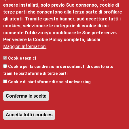
Nessun evento presente nel mese.
essere installati, solo previo Suo consenso, cookie di
terze parti che consentono alla terza parte di profilare
ISCRIVITI
gli utenti. Tramite questo banner, può accettare tutti i
cookies, selezionare le categorie di cookie di cui
consente l’utilizzo e/o modificare le Sue preferenze.
Per vedere la Cookie Policy completa, clicchi
Maggiori Informazioni
Palazzo Roccabruna
Cookie tecnici
Cookie per la condivisione dei contenuti di questo sito
©2025 Palazzo Roccabruna, via Santa Trinità, 24 - 38122
tramite piattaforme di terze parti
- mail:
promozione@tn.camcom.it
- telefono:
Cookie di piattaforme di social networking
0461/887101 - Partita Iva: 00262170228
Privacy
,
Note legali
,
Responsabile della pubblicazione
e
Conferma le scelte
Responsabile della protezione dei dati
,
Obiettivi di
accessibilità
,
Dichiarazione di accessibilità
,
Revoca il consenso
Amministrazione trasparente
Accetta tutti i cookies