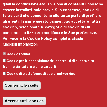
quali la condivisione e/o la visione di contenuti, possono
Nessun evento presente nel mese.
essere installati, solo previo Suo consenso, cookie di
terze parti che consentono alla terza parte di profilare
ISCRIVITI
gli utenti. Tramite questo banner, può accettare tutti i
cookies, selezionare le categorie di cookie di cui
consente l’utilizzo e/o modificare le Sue preferenze.
Per vedere la Cookie Policy completa, clicchi
Maggiori Informazioni
Palazzo Roccabruna
Cookie tecnici
Cookie per la condivisione dei contenuti di questo sito
©2025 Palazzo Roccabruna, via Santa Trinità, 24 - 38122
tramite piattaforme di terze parti
- mail:
promozione@tn.camcom.it
- telefono:
Cookie di piattaforme di social networking
0461/887101 - Partita Iva: 00262170228
Privacy
,
Note legali
,
Responsabile della pubblicazione
e
Conferma le scelte
Responsabile della protezione dei dati
,
Obiettivi di
accessibilità
,
Dichiarazione di accessibilità
,
Revoca il consenso
Amministrazione trasparente
Accetta tutti i cookies