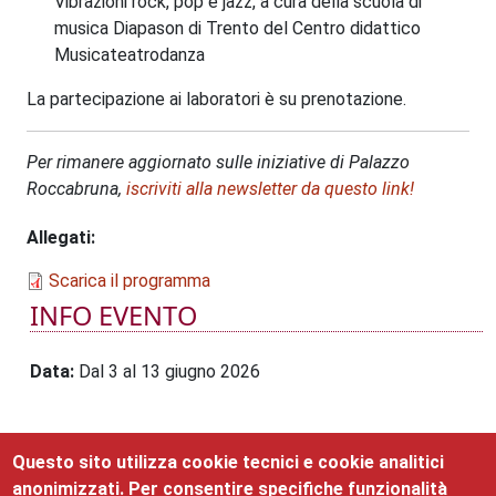
Vibrazioni rock, pop e jazz, a cura della scuola di
musica Diapason di Trento del Centro didattico
Musicateatrodanza
La partecipazione ai laboratori è su prenotazione.
Per rimanere aggiornato sulle iniziative di Palazzo
Roccabruna,
iscriviti alla newsletter da questo link!
Allegati
Scarica il programma
INFO EVENTO
Data
Dal 3 al 13 giugno 2026
Questo sito utilizza cookie tecnici e cookie analitici
EVENTI CORRELATI
anonimizzati. Per consentire specifiche funzionalità