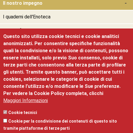
Il nostro impegno
I quaderni dell'Enoteca
La certificazione SQNPI
Questo sito utilizza cookie tecnici e cookie analitici
anonimizzati. Per consentire specifiche funzionalità
Territori e climi
quali la condivisione e/o la visione di contenuti, possono
essere installati, solo previo Suo consenso, cookie di
Enogastronomia
terze parti che consentono alla terza parte di profilare
gli utenti. Tramite questo banner, può accettare tutti i
Il Palazzo
cookies, selezionare le categorie di cookie di cui
consente l’utilizzo e/o modificare le Sue preferenze.
Per vedere la Cookie Policy completa, clicchi
Maggiori Informazioni
Palazzo Roccabruna
Cookie tecnici
Cookie per la condivisione dei contenuti di questo sito
©2025 Palazzo Roccabruna, via Santa Trinità, 24 - 38122
tramite piattaforme di terze parti
- mail:
promozione@tn.camcom.it
- telefono: