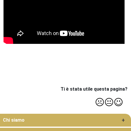
Ti è stata utile questa pagina?
Menu Roccabruna
Chi siamo