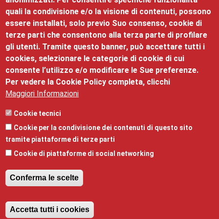
quali la condivisione e/o la visione di contenuti, possono
essere installati, solo previo Suo consenso, cookie di
terze parti che consentono alla terza parte di profilare
gli utenti. Tramite questo banner, può accettare tutti i
cookies, selezionare le categorie di cookie di cui
consente l’utilizzo e/o modificare le Sue preferenze.
Per vedere la Cookie Policy completa, clicchi
Maggiori Informazioni
Palazzo Roccabruna
Cookie tecnici
Cookie per la condivisione dei contenuti di questo sito
©2025 Palazzo Roccabruna, via Santa Trinità, 24 - 38122
tramite piattaforme di terze parti
- mail:
promozione@tn.camcom.it
- telefono:
Cookie di piattaforme di social networking
0461/887101 - Partita Iva: 00262170228
Privacy
,
Note legali
,
Responsabile della pubblicazione
e
Conferma le scelte
Responsabile della protezione dei dati
,
Obiettivi di
accessibilità
,
Dichiarazione di accessibilità
,
Revoca il consenso
Amministrazione trasparente
Accetta tutti i cookies