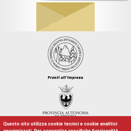
Questo sito utilizza cookie tecnici e cookie analitici
anonimizzati. Per consentire specifiche funzionalità