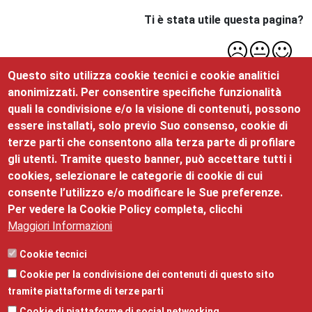
Ti è stata utile questa pagina?
Questo sito utilizza cookie tecnici e cookie analitici
Menu Roccabruna
anonimizzati. Per consentire specifiche funzionalità
Chi siamo
quali la condivisione e/o la visione di contenuti, possono
essere installati, solo previo Suo consenso, cookie di
Il nostro impegno
terze parti che consentono alla terza parte di profilare
gli utenti. Tramite questo banner, può accettare tutti i
Il Palazzo
cookies, selezionare le categorie di cookie di cui
consente l’utilizzo e/o modificare le Sue preferenze.
Per vedere la Cookie Policy completa, clicchi
Maggiori Informazioni
Palazzo Roccabruna
Cookie tecnici
Cookie per la condivisione dei contenuti di questo sito
©2025 Palazzo Roccabruna, via Santa Trinità, 24 - 38122
tramite piattaforme di terze parti
- mail:
promozione@tn.camcom.it
- telefono:
Cookie di piattaforme di social networking