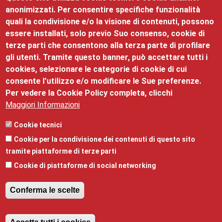
Menu Roccabruna
anonimizzati. Per consentire specifiche funzionalità
Chi siamo
quali la condivisione e/o la visione di contenuti, possono
essere installati, solo previo Suo consenso, cookie di
Il nostro impegno
terze parti che consentono alla terza parte di profilare
gli utenti. Tramite questo banner, può accettare tutti i
Il Palazzo
cookies, selezionare le categorie di cookie di cui
consente l’utilizzo e/o modificare le Sue preferenze.
Per vedere la Cookie Policy completa, clicchi
Maggiori Informazioni
Palazzo Roccabruna
Cookie tecnici
Cookie per la condivisione dei contenuti di questo sito
©2025 Palazzo Roccabruna, via Santa Trinità, 24 - 38122
tramite piattaforme di terze parti
- mail:
promozione@tn.camcom.it
- telefono:
Cookie di piattaforme di social networking
0461/887101 - Partita Iva: 00262170228
Privacy
,
Note legali
,
Responsabile della pubblicazione
e
Conferma le scelte
Responsabile della protezione dei dati
,
Obiettivi di
accessibilità
,
Dichiarazione di accessibilità
,
Revoca il consenso
Amministrazione trasparente