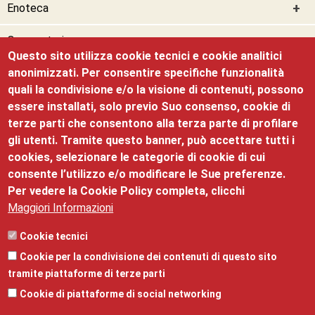
Enoteca
Osservatorio
Questo sito utilizza cookie tecnici e cookie analitici
anonimizzati. Per consentire specifiche funzionalità
Collabora con noi
quali la condivisione e/o la visione di contenuti, possono
essere installati, solo previo Suo consenso, cookie di
Il nostro impegno
terze parti che consentono alla terza parte di profilare
gli utenti. Tramite questo banner, può accettare tutti i
Il Palazzo
cookies, selezionare le categorie di cookie di cui
consente l’utilizzo e/o modificare le Sue preferenze.
Per vedere la Cookie Policy completa, clicchi
Maggiori Informazioni
Palazzo Roccabruna
Cookie tecnici
Cookie per la condivisione dei contenuti di questo sito
©2025 Palazzo Roccabruna, via Santa Trinità, 24 - 38122
tramite piattaforme di terze parti
- mail:
promozione@tn.camcom.it
- telefono:
Cookie di piattaforme di social networking
0461/887101 - Partita Iva: 00262170228