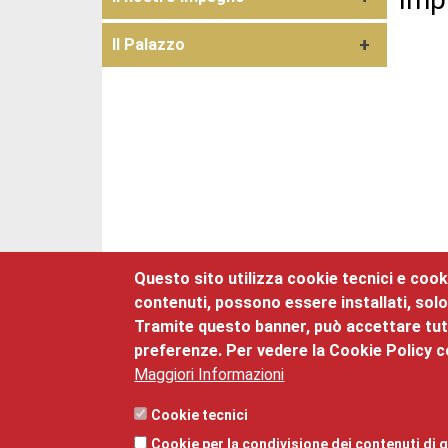
Il Palazzo
Questo sito utilizza cookie tecnici e cooki
contenuti, possono essere installati, solo
Tramite questo banner, può accettare tutti
Pala
preferenze. Per vedere la Cookie Policy c
Maggiori Informazioni
©2025 Palazzo Roccabruna, via Santa Trin
Cookie tecnici
Privacy
,
Note legali
,
Responsabile della pu
Cookie per la condivisione dei contenuti di q