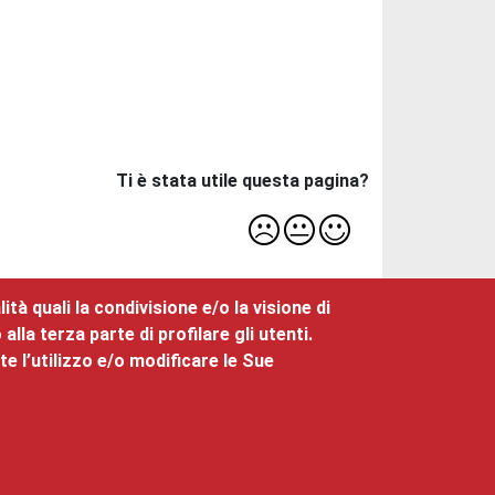
Ti è stata utile questa pagina?
tà quali la condivisione e/o la visione di
la terza parte di profilare gli utenti.
e l’utilizzo e/o modificare le Sue
0461/887101 - Partita Iva: 00262170228
 accessibilità
,
Dichiarazione di accessibilità
,