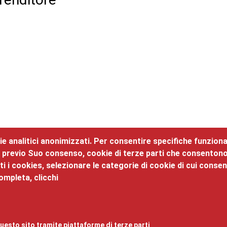
e analitici anonimizzati. Per consentire specifiche funzionali
 previo Suo consenso, cookie di terze parti che consentono al
 i cookies, selezionare le categorie di cookie di cui consent
zzo Roccabruna
ompleta, clicchi
ità, 24 - 38122 - mail:
promozione@tn.camcom.it
- telefono: 
bblicazione
e
Responsabile della protezione dei dati
,
Obiettivi di
Amministrazione trasparente
uesto sito tramite piattaforme di terze parti